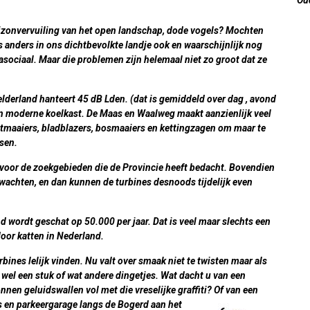
rizonvervuiling van het open landschap, dode vogels? Mochten
ns anders in ons dichtbevolkte landje ook en waarschijnlijk nog
sociaal. Maar die problemen zijn helemaal niet zo groot dat ze
elderland hanteert 45 dB Lden. (dat is gemiddeld over dag , avond
en moderne koelkast. De Maas en Waalweg maakt aanzienlijk veel
 zitmaaiers, bladblazers, bosmaaiers en kettingzagen om maar te
sen.
voor de zoekgebieden die de Provincie heeft bedacht. Bovendien
verwachten, en dan kunnen de turbines desnoods tijdelijk even
 wordt geschat op 50.000 per jaar. Dat is veel maar slechts een
door katten in Nederland.
rbines lelijk vinden. Nu valt over smaak niet te twisten maar als
wel een stuk of wat andere dingetjes. Wat dacht u van een
nen geluidswallen vol met die vreselijke graffiti? Of van een
 en parkeergarage langs de Bogerd aan het