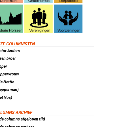
ZE COLUMNISTEN
ctor Anders
zen broer
pper
eppervrouw
e Nettie
lepperman)
et Vos)
LUMNS ARCHIEF
de columns afgelopen tijd
de columns per jaar