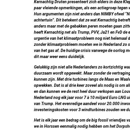
Kernachtig Druten presenteert zich elders in deze Klep
paar vleiende opmerkingen, als een actiegroep tegen
Hun argumenten zijn niet anders dan NIMBY ofwel “Ni
achtertuin”. Dit betekent dat ze wat Kernachtig betref
anders maar met de gebakken peren moeten gaan zitte
heeft Kernachtig net als Trump, PVV, Ja21 en FvD de 
urgentie van het klimaatprobleem nog niet helemaal 
zonder klimaatprobleem moeten we in Nederland zo s
van het gas af. De huidige crisis vanwege de oorlog m
dit maar weer eens duidelijk.
Gelukkig zijn niet alle Nederlanders zo kortzichtig w
duurzaam wordt opgewekt. Maar zonder de vertraging 
kunnen zijn. Met drie turbines langs de Maas en Waa
opwekken. Dat is al drie keer zoveel als nodig is o
en dan kunnen we de rest heel duur verkopen aan Louw
Nederland nog elk jaar voor 7 à 10 miljard Euro LNG u
van Trump. Het evenredige aandeel voor 20.000 inwon
investeringskosten voor 3 windturbines zouden we du
Het is elk jaar een bedrag om de big fossil vriendjes 
we in Horssen eenmalig nodig hebben om het Dorpshui