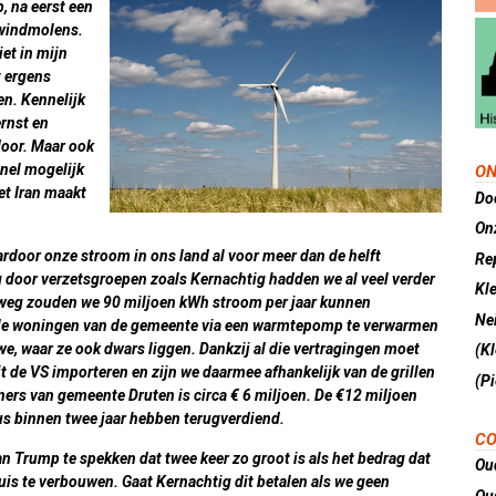
, na eerst een
 windmolens.
et in mijn
t ergens
n. Kennelijk
ernst en
door. Maar ook
nel mogelijk
ON
et Iran maakt
Do
On
aardoor onze stroom in ons land al voor meer dan de helft
Re
door verzetsgroepen zoals Kernachtig hadden we al veel verder
Kl
lweg zouden we 90 miljoen kWh stroom per jaar kunnen
Nei
m alle woningen van de gemeente via een warmtepomp te verwarmen
e, waar ze ook dwars liggen. Dankzij al die vertragingen moet
(K
it de VS importeren en zijn we daarmee afhankelijk van de grillen
(Pi
ers van gemeente Druten is circa € 6 miljoen. De €12 miljoen
s binnen twee jaar hebben terugverdiend.
CO
van Trump te spekken dat twee keer zo groot is als het bedrag dat
Ou
s te verbouwen. Gaat Kernachtig dit betalen als we geen
Ou