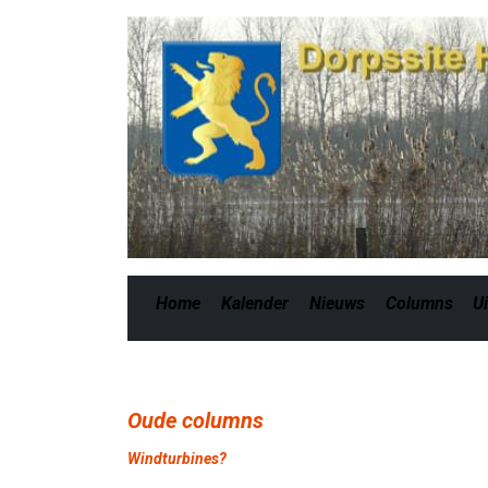
Home
Kalender
Nieuws
Columns
Ui
Oude columns
Windturbines?