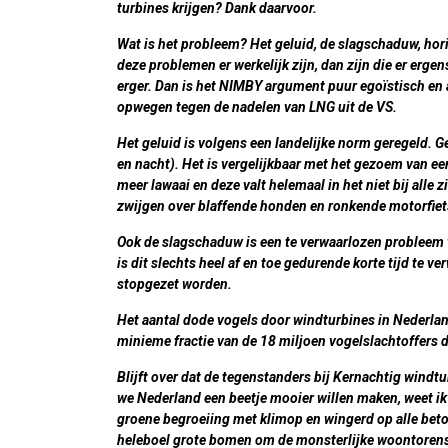
turbines krijgen? Dank daarvoor.
Wat is het probleem? Het geluid, de slagschaduw, ho
deze problemen er werkelijk zijn, dan zijn die er erge
erger. Dan is het NIMBY argument puur egoïstisch en a
opwegen tegen de nadelen van LNG uit de VS.
Het geluid is volgens een landelijke norm geregeld. G
en nacht). Het is vergelijkbaar met het gezoem van e
meer lawaai en deze valt helemaal in het niet bij alle
zwijgen over blaffende honden en ronkende motorfiet
Ook de slagschaduw is een te verwaarlozen probleem 
is dit slechts heel af en toe gedurende korte tijd te 
stopgezet worden.
Het aantal dode vogels door windturbines in Nederland
minieme fractie van de 18 miljoen vogelslachtoffers 
Blijft over dat de tegenstanders bij Kernachtig windtu
we Nederland een beetje mooier willen maken, weet ik 
groene begroeiing met klimop en wingerd op alle beton
heleboel grote bomen om de monsterlijke woontorens