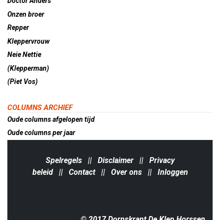
Doctor Anders
Onzen broer
Repper
Kleppervrouw
Neie Nettie
(Klepperman)
(Piet Vos)
COLUMNS ARCHIEF
Oude columns afgelopen tijd
Oude columns per jaar
Spelregels
||
Disclaimer
||
Privacy
beleid
||
Contact
||
Over ons
||
Inloggen
© 2017 Dorpskrant De Klep Horssen