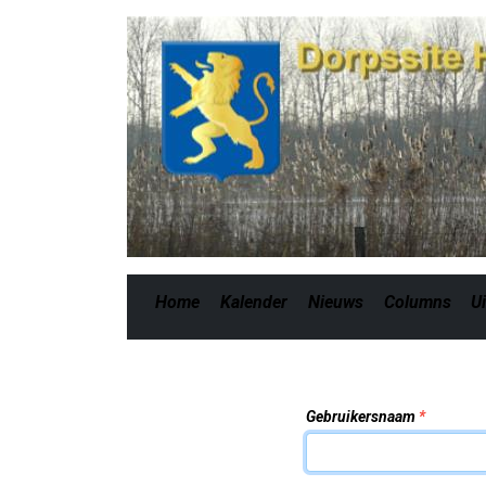
Home
Kalender
Nieuws
Columns
Ui
Gebruikersnaam
*