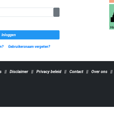
Toon wachtwoord
Inloggen
n?
Gebruikersnaam vergeten?
s
||
Disclaimer
||
Privacy beleid
||
Contact
||
Over ons
|