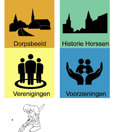
voor langstrekkende toeristen.
Na de rondgang langs de kramen kunnen de
bezoekers genieten van een lekker drankje op het
boerderijterras én huisgemaakte appeltaart.
De Boerenmarkt wordt gehouden op het terrein
van de familie Bosch aan de Neersteindsestraat 3
te Horssen. U bent elke donderdagavond welkom
vanaf 6 augustus vanaf 18:00 tot 20:30 uur.