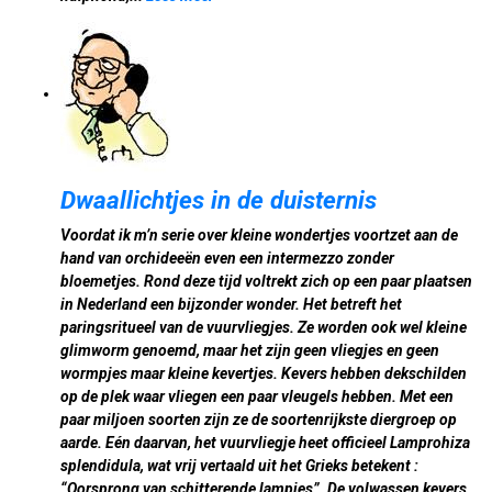
Dwaallichtjes in de duisternis
Voordat ik m’n serie over kleine wondertjes voortzet aan de
hand van orchideeën even een intermezzo zonder
bloemetjes. Rond deze tijd voltrekt zich op een paar plaatsen
in Nederland een bijzonder wonder. Het betreft het
paringsritueel van de vuurvliegjes. Ze worden ook wel kleine
glimworm genoemd, maar het zijn geen vliegjes en geen
wormpjes maar kleine kevertjes. Kevers hebben dekschilden
op de plek waar vliegen een paar vleugels hebben. Met een
paar miljoen soorten zijn ze de soortenrijkste diergroep op
aarde. Eén daarvan, het vuurvliegje heet officieel Lamprohiza
splendidula, wat vrij vertaald uit het Grieks betekent :
“Oorsprong van schitterende lampjes”. De volwassen kevers