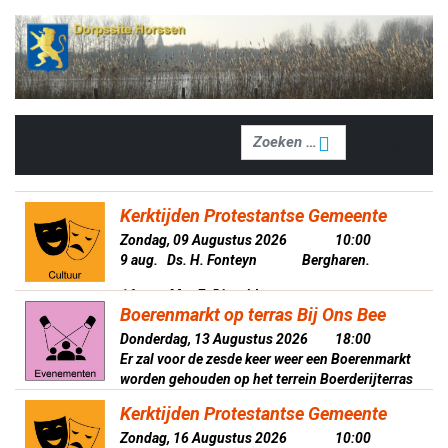
Zoeken
Zoeken
Kerktijden Protestantse Gemeente
Zondag, 09 Augustus 2026
10:00
9 aug. Ds. H. Fonteyn Bergharen.
16 aug. Mw. E. Disveld
Boerenmarkt op terras Bij Ons Bee
Laatste Zomerdienst Druten.
Donderdag, 13 Augustus 2026
18:00
Er zal voor de zesde keer weer een Boerenmarkt
23 aug. Ds. D. Sonneveld Horssen.
worden gehouden op het terrein Boerderijterras
Bij Ons Bee, elke donderdagavond in augustus.
30 aug. Ds. W. de Koeijer Bergharen.
Kerktijden Protestantse Gemeente
Het accent ligt hier op verkoop van lokale
De kerkdiensten zijn ook te beluisteren via:
Zondag, 16 Augustus 2026
10:00
producten zoals groente, fruit, eieren, maar ook