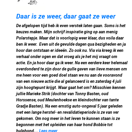
Daar is ze weer, daar gaat ze weer
De afgelopen tijd heb ik even verstek laten gaan. Soms is het
keuzes maken. Mijn schrijf inspiratie ging op aan menig
Polarstepje. Maar dat is voorlopig weer klaar, dus voila daar
ben ik weer. Even uit de gevulde dagen qua bezigheden en ja
hoor dan ontstaan er ideeën. Zo ook nu. Via via kreeg ik een
verhaal onder ogen en dat vroeg als je het mij vraagt om
actie. En ja hoor daar ga ik weer. Na een eerdere keer helemaal
overdonderd te zijn door de gulle gaven van lieve mensen om
me heen voor een goed doel staan we nu aan de vooravond
van een nieuwe actie die al gelanceerd is en zaterdag 4 juli
zijn hoogtepunt krijgt. Waar gaat het om? Misschien kennen
jullie Marieke Strik (dochter van Tonny Basten, oud
Horssense, oud Meulenhoekse en kleindochter van tante
Gradje Basten). Na een ernstig auto-ongeval 5 jaar geleden
met een lange herstel- en revalidatieperiode is ze van ver
gekomen. Om nog meer in het leven te kunnen staan is ze
begonnen met het opleiden van haar hond Bobbie tot
hulphond,...
Lees meer