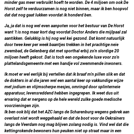
minder gas meer verbruikt hoeft te worden. De 4 miljoen om ook De
Horst zelf te verduurzamen is nog niet binnen, maar ik ben hoopvol
dat dat nog gaat lukken voordat ik honderd ben.
Ja, ja dat is nog wel even aanpoten voor het bestuur van De Horst
want ’t is nog maar kort dag voordat Doctor Anders die mijlpaal zal
aantikken. Gelukkig is hij nog wel kei gezond. Dat komt natuurlijk
door twee keer per week baantjes trekken in het prachtige neie
zwembad, de Gelenberg dat met sporthal erbij zo’n slordige 20
miljoen heeft gekost. Dat is toch een ongekende luxe voor zo’n
plattelandsgemeente met een handje vol zwemmende inwoners.
Ik moet er wel eerlijk bij vertellen dat ik braaf m’n pillen slik en dat
de dokters in al die jaren wel een aantal keer op vakkundige wijze
met jodium en vlijmscherpe mesjes, omringd door splinterneie
apparatuur, levensreddend hebben ingegrepen. Ik weet dus uit
ervaring dat er nergens op de hele wereld zulke goede medische
voorzieningen zijn.
Ik ben ook blij dat het AZC langs de Scharenburg wegens gebrek aan
overlast niet wordt weggehaald en dat de boot voor de Oekraïners
langs de Veerdam nog mag blijven zolang nodig is. Vind wel dat die
kettingrokende bewoners hun peuken niet op straat maar in een