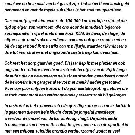
zodat we nu helemaal van het gas af zijn. Dat scheelt een smak geld
per maand en met de royale subsidies is het snel terugverdiend.
Ons autootje gaat binnenkort de 100.000 km voorbij en rijdt al die
tijd op eigen zonnestroom, die ons door de inmiddels bejaarde
zonnepanelen vrijwel niets meer kost. KLM, de bank, de slager, de
slijter en de modezaken verdienen aan ons ook geen rooie cent en
bij de super houd ik me strikt aan m’n lijstje, waardoor ik minstens
drie tot vier straten met ongezonde zoete troep kan overslaan.
Ook met het dorp gaat het goed. Dit jaar liep ik met plezier en ook
nog zonder rollator over de neie straatsteentjes van de Rijdt langs
de auto’s die op de eveneens neie stoep stonden geparkeerd omdat
de bewoners hun garages al te vol met meuk hadden gestouwd.
Voor een paar miljoen Euro’s uit de gemeentebegroting hebben die
er toch maar mooi een verhoogde neie parkeerstrook bij gekregen.
In de Horst is het trouwens steeds gezelliger nu er een neie dartclub
is gekomen die een hele klucht dorstige jongelui meesleept,
waardoor de omzet van de bar omhoog vliegt. De jubilerende
tennisbaan is met een vette subsidie gerenoveerd en de sporthal is
met een miljoen subsidie grondig verduurzaamd, zodat er veel