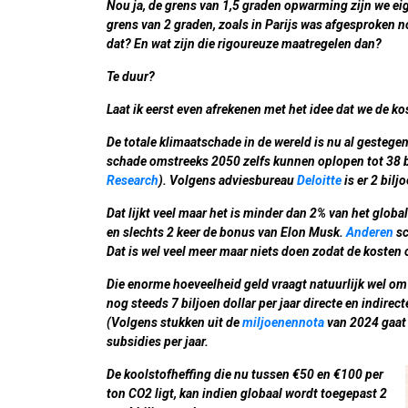
Nou ja, de grens van 1,5 graden opwarming zijn we eig
grens van 2 graden, zoals in Parijs was afgesproken n
dat? En wat zijn die rigoureuze maatregelen dan?
Te duur?
Laat ik eerst even afrekenen met het idee dat we de k
De totale klimaatschade in de wereld is nu al gestegen 
schade omstreeks 2050 zelfs kunnen oplopen tot 38 bi
Research
). Volgens adviesbureau
Deloitte
is er 2 bilj
Dat lijkt veel maar het is minder dan 2% van het globa
en slechts 2 keer de bonus van Elon Musk.
Anderen
sc
Dat is wel veel meer maar niets doen zodat de kosten 
Die enorme hoeveelheid geld vraagt natuurlijk wel om 
nog steeds 7 biljoen dollar per jaar directe en indire
(Volgens stukken uit de
miljoenennota
van 2024 gaat 
subsidies per jaar.
De koolstofheffing die nu tussen €50 en €100 per
ton CO2 ligt, kan indien globaal wordt toegepast 2