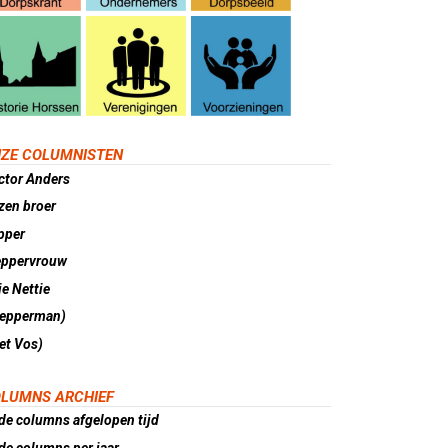
ZE COLUMNISTEN
ctor Anders
zen broer
pper
eppervrouw
e Nettie
lepperman)
et Vos)
LUMNS ARCHIEF
de columns afgelopen tijd
de columns per jaar