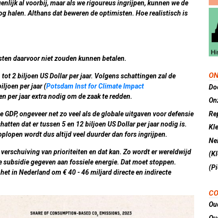
enlijk al voorbij, maar als we rigoureus ingrijpen, kunnen we de
og halen. Althans dat beweren de optimisten. Hoe realistisch is
osten daarvoor niet zouden kunnen betalen.
ON
tot 2 biljoen US Dollar per jaar. Volgens schattingen zal de
ljoen per jaar (
Potsdam Inst for Climate Impact
Do
oen per jaar extra nodig om de zaak te redden.
On
Re
le GDP, ongeveer net zo veel als de globale uitgaven voor defensie
hatten dat er tussen 5 en 12 biljoen US Dollar per jaar nodig is.
Kl
oplopen wordt dus altijd veel duurder dan fors ingrijpen.
Nei
verschuiving van prioriteiten en dat kan. Zo wordt er wereldwijd
(K
cte subsidie gegeven aan fossiele energie. Dat moet stoppen.
(Pi
het in Nederland om € 40 - 46 miljard directe en indirecte
CO
Ou
Ou