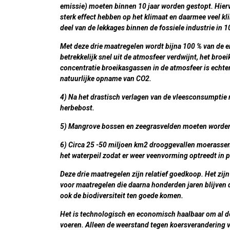
emissie) moeten binnen 10 jaar worden gestopt. Hierv
sterk effect hebben op het klimaat en daarmee veel
deel van de lekkages binnen de fossiele industrie in 1
Met deze drie maatregelen wordt bijna 100 % van de 
betrekkelijk snel uit de atmosfeer verdwijnt, het broe
concentratie broeikasgassen in de atmosfeer is echter
natuurlijke opname van CO2.
4) Na het drastisch verlagen van de vleesconsumpti
herbebost.
5) Mangrove bossen en zeegrasvelden moeten worden he
6) Circa 25 -50 miljoen km2 drooggevallen moerass
het waterpeil zodat er weer veenvorming optreedt in p
Deze drie maatregelen zijn relatief goedkoop. Het zi
voor maatregelen die daarna honderden jaren blijven 
ook de biodiversiteit ten goede komen.
Het is technologisch en economisch haalbaar om al de
voeren. Alleen de weerstand tegen koersverandering 