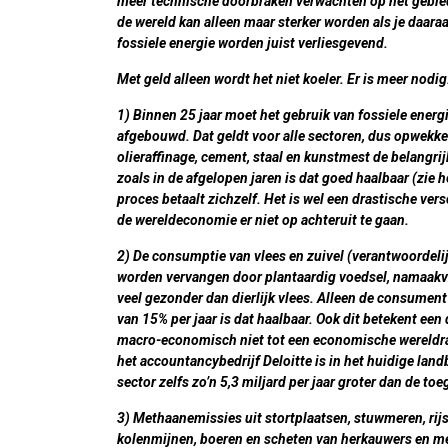
meer technische doorbraken verwachten op het gebied
de wereld kan alleen maar sterker worden als je daar
fossiele energie worden juist verliesgevend.
Met geld alleen wordt het niet koeler. Er is meer nodig
1) Binnen 25 jaar moet het gebruik van fossiele ener
afgebouwd. Dat geldt voor alle sectoren, dus opwekken
olieraffinage, cement, staal en kunstmest de belangrij
zoals in de afgelopen jaren is dat goed haalbaar (zie
proces betaalt zichzelf. Het is wel een drastische v
de wereldeconomie er niet op achteruit te gaan.
2) De consumptie van vlees en zuivel (verantwoordeli
worden vervangen door plantaardig voedsel, namaakvle
veel gezonder dan dierlijk vlees. Alleen de consument
van 15% per jaar is dat haalbaar. Ook dit betekent een
macro-economisch niet tot een economische wereldram
het accountancybedrijf Deloitte is in het huidige l
sector zelfs zo’n 5,3 miljard per jaar groter dan de t
3) Methaanemissies uit stortplaatsen, stuwmeren, rijs
kolenmijnen, boeren en scheten van herkauwers en m