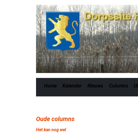
Home
Kalender
Nieuws
Columns
Ui
Oude columns
Het kan nog wel