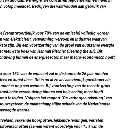
 van duurzame energie. De concurrentiepositie van een land in
aan volop meedoet. Bedrijven die vasthouden aan gebruik van
.
gie (verantwoordelijk voor 70% van de emissie) volledig worden
 van elektriciteit, verwarming, vervoer, en industrie waarvan
kste zijn. Bij een voortzetting van de groei van duurzame energie
 het nieuwste boek van Hannah Ritchie:
Clearing the air
). Dit
erschuiving binnen de energiesector, maar macro-economisch hoeft
jk voor 15% van de emissie) zal in de komende 25 jaar moeten
es en kunstvlees. Dit is nu al zowel aanzienlijk goedkoper als
 moet er nog aan wennen. Bij voortzetting van de recente groei
 drastische verschuiving binnen een hele sector, maar hoeft
p te leiden. Volgens het rapport “De verborgen rekening” van
andbouwsysteem de maatschappelijke schade van de Nederlandse
oegevoegde waarde.
tvelden, lekkende boorputten, lekkende leidingen, verlaten
estoverschotten (samen verantwoordelijk voor 15% van de