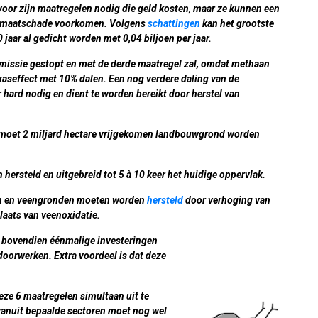
oor zijn maatregelen nodig die geld kosten, maar ze kunnen een
 klimaatschade voorkomen. Volgens
schattingen
kan het grootste
0 jaar al gedicht worden met 0,04 biljoen per jaar.
emissie gestopt en met de derde maatregel zal, omdat methaan
ikaseffect met 10% dalen. Een nog verdere daling van de
 hard nodig en dient te worden bereikt door herstel van
e moet 2 miljard hectare vrijgekomen landbouwgrond worden
rsteld en uitgebreid tot 5 à 10 keer het huidige oppervlak.
en en veengronden moeten worden
hersteld
door verhoging van
laats van veenoxidatie.
jn bovendien éénmalige investeringen
doorwerken. Extra voordeel is dat deze
ze 6 maatregelen simultaan uit te
vanuit bepaalde sectoren moet nog wel