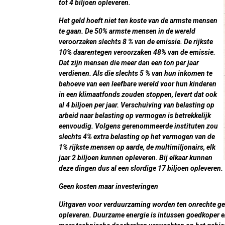
tot 4 biljoen opleveren.
Het geld hoeft niet ten koste van de armste mensen
te gaan. De 50% armste mensen in de wereld
veroorzaken slechts 8 % van de emissie. De rijkste
10% daarentegen veroorzaken 48% van de emissie.
Dat zijn mensen die meer dan een ton per jaar
verdienen. Als die slechts 5 % van hun inkomen te
behoeve van een leefbare wereld voor hun kinderen
in een klimaatfonds zouden stoppen, levert dat ook
al 4 biljoen per jaar. Verschuiving van belasting op
arbeid naar belasting op vermogen is betrekkelijk
eenvoudig. Volgens gerenommeerde instituten zou
slechts 4% extra belasting op het vermogen van de
1% rijkste mensen op aarde, de multimiljonairs, elk
jaar 2 biljoen kunnen opleveren. Bij elkaar kunnen
deze dingen dus al een slordige 17 biljoen opleveren.
Geen kosten maar investeringen
Uitgaven voor verduurzaming worden ten onrechte gezi
opleveren. Duurzame energie is intussen goedkoper en