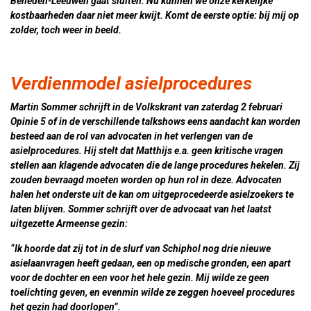
Beneden-Leeuwen gaat sluiten. Nu kunnen we onze kerkelijke
kostbaarheden daar niet meer kwijt. Komt de eerste optie: bij mij op
zolder, toch weer in beeld.
Verdienmodel asielprocedures
Martin Sommer schrijft in de Volkskrant van zaterdag 2 februari
Opinie 5 of in de verschillende talkshows eens aandacht kan worden
besteed aan de rol van advocaten in het verlengen van de
asielprocedures. Hij stelt dat Matthijs e.a. geen kritische vragen
stellen aan klagende advocaten die de lange procedures hekelen. Zij
zouden bevraagd moeten worden op hun rol in deze. Advocaten
halen het onderste uit de kan om uitgeprocedeerde asielzoekers te
laten blijven. Sommer schrijft over de advocaat van het laatst
uitgezette Armeense gezin:
“Ik hoorde dat zij tot in de slurf van Schiphol nog drie nieuwe
asielaanvragen heeft gedaan, een op medische gronden, een apart
voor de dochter en een voor het hele gezin. Mij wilde ze geen
toelichting geven, en evenmin wilde ze zeggen hoeveel procedures
het gezin had doorlopen”.