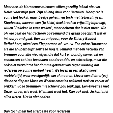
Maar nee, de Horssense miensen willen gezellig lokaal nieuws.
Neies voor mijn part. Zijn al lang druk voor Carnaval. Voorpret is
soms het leukst, maar beetje geheim en toch niet te beschrijven.
Kleplezers, waarvan een (te klein) deel braaf en vrijwillig bijdraagt,
willen “Bekeken in twee weken”, maar ocherm dat is niet meer. Wie
oh wie pakt de handschoen op? Iemand die graag opschrijft wat er
in’t durp rond gaat. Een chroniqueur, voor de Thierry Baudet
liefhebbers, ofwel een Klepperman of -vrouw. Een echte Horssense
als die er überhaupt sowieso nog is. Iemand met een netwerk van
bronnen voor alle nieuwtjes, die dat kort en bondig samenvat en
censureert tot iets leesbaars zonder roddel en achterklep, maar die
ook niet vervalt tot het domme getweet van tegenwoordig dat
iedereen op zunne mobiel heeft. We leven in een akelig soort
mobieletijd, waar we eigenlijk van af moeten. Liever een dichter(es),
die onze diepste Maas en Waalse emoties pakkend treft en vervat of
prikkelt. José Gremmen misschien? Zou leuk zijn. Eén-tweetjes met
Onzen broer, wie weet. Niemand weet het. Kan ook niet. Je kunt niet
alles weten. Het is niet anders.
Dan toch maar het allerbeste voor iedereen