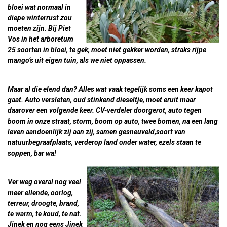
bloei wat normaal in
diepe winterrust zou
moeten zijn. Bij Piet
Vos in het arboretum
25 soorten in bloei, te gek, moet niet gekker worden, straks rijpe
mango’s uit eigen tuin, als we niet oppassen.
Maar al die elend dan? Alles wat vaak tegelijk soms een keer kapot
gaat. Auto versleten, oud stinkend dieseltje, moet eruit maar
daarover een volgende keer. CV-verdeler doorgerot, auto tegen
boom in onze straat, storm, boom op auto, twee bomen, na een lang
leven aandoenlijk zij aan zij, samen gesneuveld,soort van
natuurbegraafplaats, verderop land onder water, ezels staan te
soppen, bar wa!
Ver weg overal nog veel
meer ellende, oorlog,
terreur, droogte, brand,
te warm, te koud, te nat.
Jinek en nog eens Jinek