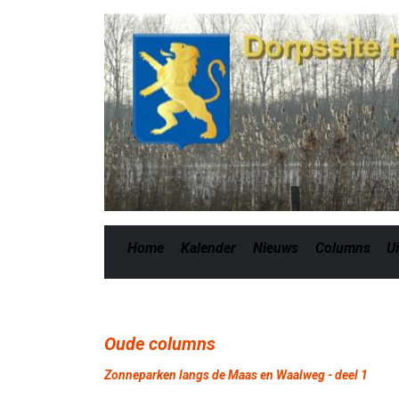
Home
Kalender
Nieuws
Columns
Ui
Oude columns
Zonneparken langs de Maas en Waalweg - deel 1