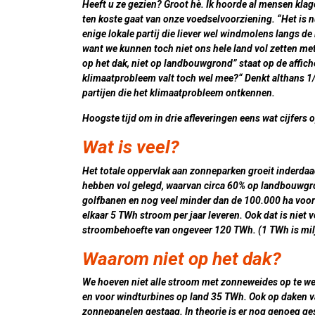
Heeft u ze gezien? Groot hè. Ik hoorde al mensen klag
ten koste gaat van onze voedselvoorziening. “Het is 
enige lokale partij die liever wel windmolens langs 
want we kunnen toch niet ons
hele land vol
zetten met
op het dak, niet op landbouwgrond” staat op de affi
klimaatprobleem valt toch wel mee?“ Denkt althans 1/
partijen die het klimaatprobleem ontkennen.
Hoogste tijd om in drie afleveringen eens wat cijfers op
Wat is veel?
Het totale oppervlak aan zonneparken groeit inderdaad
hebben vol gelegd, waarvan circa 60% op landbouwgron
golfbanen en nog veel minder dan de 100.000 ha voo
elkaar 5 TWh stroom per jaar leveren. Ook dat is niet
stroombehoefte van ongeveer 120 TWh. (1 TWh is mil
Waarom niet op het dak?
We hoeven niet alle stroom met zonneweides op te we
en voor windturbines op land 35 TWh. Ook op daken 
zonnepanelen gestaag. In theorie is er nog genoeg ge