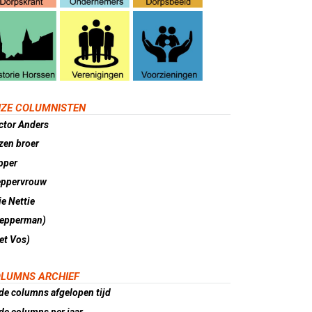
ZE COLUMNISTEN
ctor Anders
zen broer
pper
eppervrouw
e Nettie
lepperman)
et Vos)
LUMNS ARCHIEF
de columns afgelopen tijd
de columns per jaar