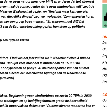
en dat er geen natuur meer overblijft en anderen dat het allemaal
nu eenmaal de consequentie als je geen windmolens wilt“ zegt de
de Maas en Waalweg had gezien en “Geef mij maar kernenergie,
 van die lelijke dingen” zegt een volgende. “Zonnepanelen horen
ches van een groep boze mensen. “En waarom moet dit? Dat
3 van de Drutense bevolking gezien hun stem op politieke
ON
 een rijtje te zetten.
Do
On
Re
 fors. Eind van het jaar zullen we in Nederland circa 4.000 ha
Kl
d. Dat lijkt veel, maar het is minder dan de 15.000 ha
r hobbypaarden en pony’s. Al die zonneparken kunnen nu met
Nei
 veel en slechts een bescheiden bijdrage aan de Nederlandse
(K
jard kWh)
(Pi
CO
kken. De planning voor windturbines op zee is 90 TWh in 2030
Ou
van woningen en op bedrijfsgebouwen groeit de hoeveelheid
schikt oppervlak op daken over. Volgens diverse rapporten kan er
Ou