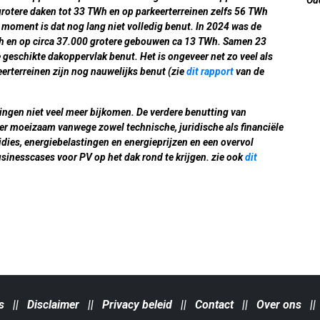
otere daken tot 33 TWh en op parkeerterreinen zelfs 56 TWh
moment is dat nog lang niet volledig benut. In 2024 was de
h en op circa 37.000 grotere gebouwen ca 13 TWh. Samen 23
geschikte dakoppervlak benut. Het is ongeveer net zo veel als
erterreinen zijn nog nauwelijks benut (zie
dit rapport
van de
ningen niet veel meer bijkomen. De verdere benutting van
er moeizaam vanwege zowel technische, juridische als financiële
ies, energiebelastingen en energieprijzen en een overvol
usinesscases voor PV op het dak rond te krijgen. zie ook
dit
s
||
Disclaimer
||
Privacy beleid
||
Contact
||
Over ons
|