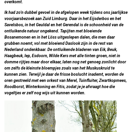
overkomt.
Ik had zo’n dubbel gevoel in de afgelopen week tijdens ons jaarlijkse
voorjaarsbezoek aan Zuid Limburg. Daar in het Eijsderbos en het
Savelsbos, in het Geuldal en het Gerendal is de schoonheid van de
ontluikende natuur ongekend. Tapijten met bloeiende
Bosanemonen en in het Löss uitgeslepen dalen, die men daar
grubben noemt, vol met bloeiend Daslook zijn in de rest van
Nederland ondenkbaar. De ontluikende bladeren van Eik, Beuk,
Haagbeuk, Iep, Esdoorn, Wilde Kers met alle tinten groen, niet in
domme rijtjes maar door elkaar, laten nog net genoeg zonlicht door
om zelfs de kleinste bloempjes zoals van het Muskuskruid te
kunnen zien. Terwijl je daar de frisse boslucht inademt, worden de
oren gestreeld met een orkest van Merel, Tuinfluiter, Zwartkopmees,
Roodborst, Winterkoning en Fitis, zodat je je afvraagt hoe die
vogeltjes er zelf nog wijs uit kunnen worden.