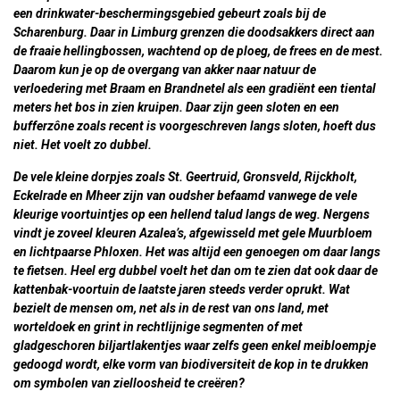
een drinkwater-beschermingsgebied gebeurt zoals bij de
Scharenburg. Daar in Limburg grenzen die doodsakkers direct aan
de fraaie hellingbossen, wachtend op de ploeg, de frees en de mest.
Daarom kun je op de overgang van akker naar natuur de
verloedering met Braam en Brandnetel als een gradiënt een tiental
meters het bos in zien kruipen. Daar zijn geen sloten en een
bufferzône zoals recent is voorgeschreven langs sloten, hoeft dus
niet. Het voelt zo dubbel.
De vele kleine dorpjes zoals St. Geertruid, Gronsveld, Rijckholt,
Eckelrade en Mheer zijn van oudsher befaamd vanwege de vele
kleurige voortuintjes op een hellend talud langs de weg. Nergens
vindt je zoveel kleuren Azalea’s, afgewisseld met gele Muurbloem
en lichtpaarse Phloxen. Het was altijd een genoegen om daar langs
te fietsen. Heel erg dubbel voelt het dan om te zien dat ook daar de
kattenbak-voortuin de laatste jaren steeds verder oprukt. Wat
bezielt de mensen om, net als in de rest van ons land, met
worteldoek en grint in rechtlijnige segmenten of met
gladgeschoren biljartlakentjes waar zelfs geen enkel meibloempje
gedoogd wordt, elke vorm van biodiversiteit de kop in te drukken
om symbolen van zielloosheid te creëren?