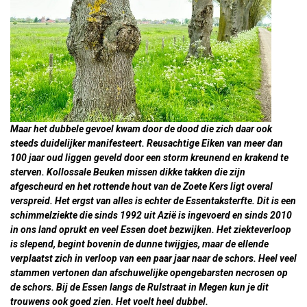
Maar het dubbele gevoel kwam door de dood die zich daar ook
steeds duidelijker manifesteert. Reusachtige Eiken van meer dan
100 jaar oud liggen geveld door een storm kreunend en krakend te
sterven. Kollossale Beuken missen dikke takken die zijn
afgescheurd en het rottende hout van de Zoete Kers ligt overal
verspreid. Het ergst van alles is echter de Essentaksterfte. Dit is een
schimmelziekte die sinds 1992 uit Azië is ingevoerd en sinds 2010
in ons land oprukt en veel Essen doet bezwijken. Het ziekteverloop
is slepend, begint bovenin de dunne twijgjes, maar de ellende
verplaatst zich in verloop van een paar jaar naar de schors. Heel veel
stammen vertonen dan afschuwelijke opengebarsten necrosen op
de schors. Bij de Essen langs de Rulstraat in Megen kun je dit
trouwens ook goed zien. Het voelt heel dubbel.