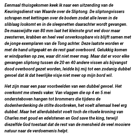
Eenmaal thuisgekomen keek ik naar een uitzending van de
Keuringsdienst van Waarde over de Sliptong. De sliptongvissers
schrapen met kettingen over de bodem zodat alle leven in de
sliblaag loskomt en in de sleepnetten daarachter wordt gevangen.
De maaswijdte van 80 mm laat het kleinste grut wel door maar
zeesterren, krabben en heel veel onverkoopbare vis blijft samen met
de jonge exemplaren van de Tong achter. Deze laatste worden er
met de hand uitgepakt en de rest gaat overboord. Gelukkig komen
er windparken op zee, waar dit niet meer mag. Maar dat er voor elke
gevangen sliptong tussen de 20 en 40 andere vissen als bijvangst
dood overboord gezet worden, leidde bij mij tot een zodanig dubbel
gevoel dat ik dat heerlijke visje niet meer op mijn bord wil.
Het zijn maar een paar voorbeelden van een dubbel gevoel. Het
overkomt me steeds vaker. Van vlaggen die op 4 en 5 mei
ondersteboven hangen tot brommers die tijdens de
dodenherdenking de stilte doorbreken, het voelt allemaal heel erg
dubbel. Maar het allerdubbelst voelt toch de rituele kroning van
Charles met goud en edelstenen en God save the king, terwijl
diezelfde God toestaat dat de rest van de mensheid de veel mooiere
natuur naar de verdoemenis helpt.