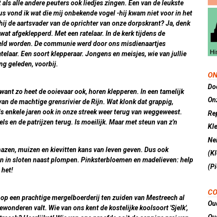
 als alle andere peuters ook liedjes zingen. Een van de leukste
eus vond ik wat die mij onbekende vogel -hij kwam niet voor in het
 hij de aartsvader van de oprichter van onze dorpskrant? Ja, denk
 wat afgeklepperd. Met een ratelaar. In de kerk tijdens de
held worden. De communie werd door ons misdienaartjes
laar. Een soort klepperaar. Jongens en meisjes, wie van jullie
ng geleden, voorbij.
ON
Do
r, want zo heet de ooievaar ook, horen klepperen. In een tamelijk
On
van de machtige grensrivier de Rijn. Wat klonk dat grappig,
ds enkele jaren ook in onze streek weer terug van weggeweest.
Re
els en de patrijzen terug. Is moeilijk. Maar met steun van z'n
Kl
Nei
azen, muizen en kievitten kans van leven geven. Dus ook
(K
en in sloten naast plompen. Pinksterbloemen en madelieven: help
(Pi
n het!
CO
 op een prachtige mergelboerderij ten zuiden van Mestreech al
Ou
wonderen valt. Wie van ons kent de kostelijke koolsoort 'Sjelk',
Ou