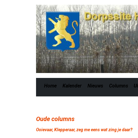
Home
Kalender
Nieuws
Columns
Ui
Oude columns
Ooievaar, Klepperaar, zeg me eens wat zing je daar?