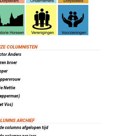
ZE COLUMNISTEN
ctor Anders
zen broer
pper
eppervrouw
e Nettie
lepperman)
et Vos)
LUMNS ARCHIEF
de columns afgelopen tijd
de columns per jaar