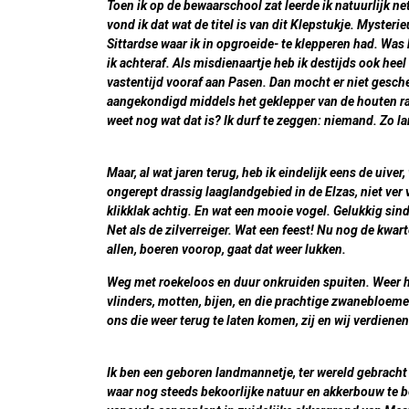
Toen ik op de bewaarschool zat leerde ik natuurlijk net
vond ik dat wat de titel is van dit Klepstukje. Mysteri
Sittardse waar ik in opgroeide- te klepperen had. Was
ik achteraf. Als misdienaartje heb ik destijds ook heel
vastentijd vooraf aan Pasen. Dan mocht er niet gesc
aangekondigd middels het geklepper van de houten rate
weet nog wat dat is? Ik durf te zeggen: niemand. Zo la
Maar, al wat jaren terug, heb ik eindelijk eens de uive
ongerept drassig laaglandgebied in de Elzas, niet ver 
klikklak achtig. En wat een mooie vogel. Gelukkig sin
Net als de zilverreiger. Wat een feest! Nu nog de kwart
allen, boeren voorop, gaat dat weer lukken.
Weg met roekeloos en duur onkruiden spuiten. Weer h
vlinders, motten, bijen, en die prachtige zwanebloem
ons die weer terug te laten komen, zij en wij verdiene
Ik ben een geboren landmannetje, ter wereld gebracht
waar nog steeds bekoorlijke natuur en akkerbouw te be