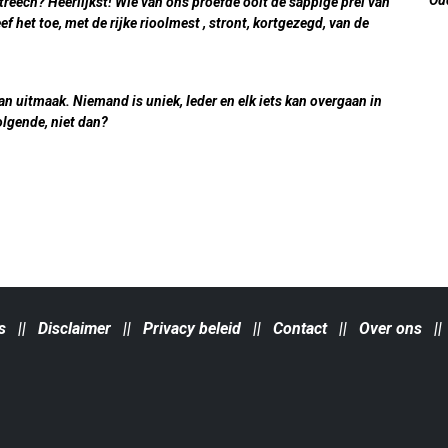
reech? Heerlijkst! Wie van ons proefde ooit de sappige prei van
f het toe, met de rijke rioolmest , stront, kortgezegd, van de
van uitmaak. Niemand is uniek, Ieder en elk iets kan overgaan in
olgende, niet dan?
s
||
Disclaimer
||
Privacy beleid
||
Contact
||
Over ons
|