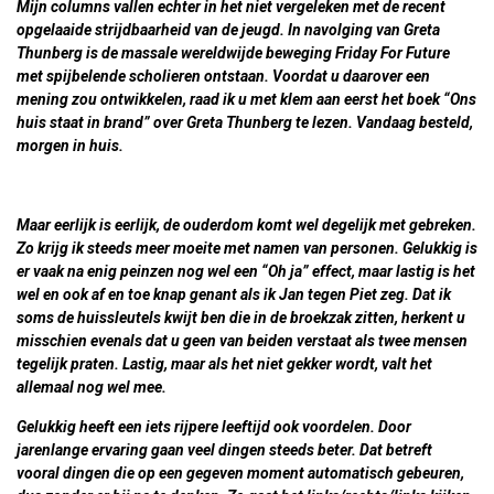
Mijn columns vallen echter in het niet vergeleken met de recent
opgelaaide strijdbaarheid van de jeugd. In navolging van Greta
Thunberg is de massale wereldwijde beweging Friday For Future
met spijbelende scholieren ontstaan. Voordat u daarover een
mening zou ontwikkelen, raad ik u met klem aan eerst het boek “Ons
huis staat in brand” over Greta Thunberg te lezen. Vandaag besteld,
morgen in huis.
Maar eerlijk is eerlijk, de ouderdom komt wel degelijk met gebreken.
Zo krijg ik steeds meer moeite met namen van personen. Gelukkig is
er vaak na enig peinzen nog wel een “Oh ja” effect, maar lastig is het
wel en ook af en toe knap genant als ik Jan tegen Piet zeg. Dat ik
soms de huissleutels kwijt ben die in de broekzak zitten, herkent u
misschien evenals dat u geen van beiden verstaat als twee mensen
tegelijk praten. Lastig, maar als het niet gekker wordt, valt het
allemaal nog wel mee.
Gelukkig heeft een iets rijpere leeftijd ook voordelen. Door
jarenlange ervaring gaan veel dingen steeds beter. Dat betreft
vooral dingen die op een gegeven moment automatisch gebeuren,