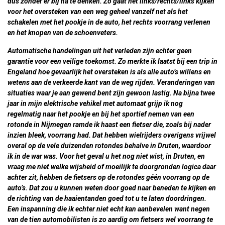
dus zonder er bij na te denken. Zo gaat het links/rechts/links kijken
voor het oversteken van een weg geheel vanzelf net als het
schakelen met het pookje in de auto, het rechts voorrang verlenen
en het knopen van de schoenveters.
Automatische handelingen uit het verleden zijn echter geen
garantie voor een veilige toekomst. Zo merkte ik laatst bij een trip in
Engeland hoe gevaarlijk het oversteken is als alle auto’s willens en
wetens aan de verkeerde kant van de weg rijden. Veranderingen van
situaties waar je aan gewend bent zijn gewoon lastig. Na bijna twee
jaar in mijn elektrische vehikel met automaat grijp ik nog
regelmatig naar het pookje en bij het sportief nemen van een
rotonde in Nijmegen ramde ik haast een fietser die, zoals bij nader
inzien bleek, voorrang had. Dat hebben wielrijders overigens vrijwel
overal op de vele duizenden rotondes behalve in Druten, waardoor
ik in de war was. Voor het geval u het nog niet wist, in Druten, en
vraag me niet welke wijsheid of moeilijk te doorgronden logica daar
achter zit, hebben de fietsers op de rotondes géén voorrang op de
auto’s. Dat zou u kunnen weten door goed naar beneden te kijken en
de richting van de haaientanden goed tot u te laten doordringen.
Een inspanning die ik echter niet echt kan aanbevelen want negen
van de tien automobilisten is zo aardig om fietsers wel voorrang te