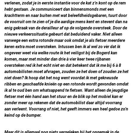
verlenen, zodat je in eerste instantie voor de kat z’n kont op de rem
hebt gestaan. Je communiceert dan binnensmonds met een
krachtterm en naar buiten met wat beleefdheidsgebaren, tuurt door
de voorruit om te zien of je die aardige mens kent en stevent dan na
enig gekraak van de derailleur af op de volgende oversteek. Door de
nieuwe verkeerssituatie gebeurt dat beduidend vaker. Niet alleen
vanwege een extra rotonde maar ook omdat je als fietser meerdere
keren extra moet oversteken. Intussen ben ik al wel zo vèr dat ik
ongeveer weet via welke route ik het veiligst bij de Bogerd kan
komen, maar met minder dan drie à vier keer twee rijbanen
oversteken red ik het echt niet en dat betekent dat ik me bij 6 à 8
automobilisten moet afvragen, zouden ze het doen of zouden ze het
niet doen? Ik hoop dat het nog went voordat ik met gekneusde
ribben en geschaafde knieën op een rotonde wordt gevonden omdat
ik al te oud ben om whatsappend te fietsen. Want alleen de jeugdige
fietser met één hand aan het stuur en de blik op het mobiel kan er
zonder meer op rekenen dat de automobilist daar altijd voorrang
aan verleent. Voorrang of niet, het geeft immers een heel gedoe zo’n
keind op de bumper.
Maar dit is allemaal nog niets vergeleken bij het ongemak in de