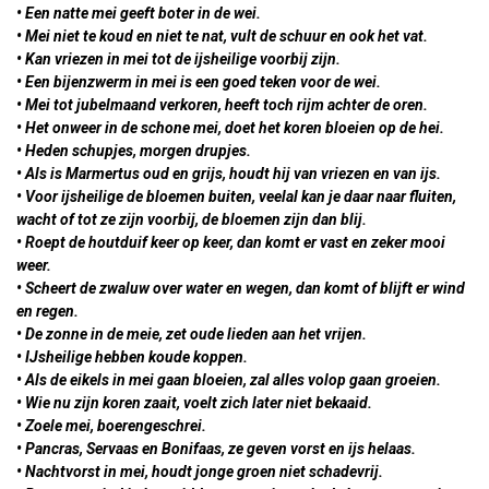
• Een natte mei geeft boter in de wei.
• Mei niet te koud en niet te nat, vult de schuur en ook het vat.
• Kan vriezen in mei tot de ijsheilige voorbij zijn.
• Een bijenzwerm in mei is een goed teken voor de wei.
• Mei tot jubelmaand verkoren, heeft toch rijm achter de oren.
• Het onweer in de schone mei, doet het koren bloeien op de hei.
• Heden schupjes, morgen drupjes.
• Als is Marmertus oud en grijs, houdt hij van vriezen en van ijs.
• Voor ijsheilige de bloemen buiten, veelal kan je daar naar fluiten,
wacht of tot ze zijn voorbij, de bloemen zijn dan blij.
• Roept de houtduif keer op keer, dan komt er vast en zeker mooi
weer.
• Scheert de zwaluw over water en wegen, dan komt of blijft er wind
en regen.
• De zonne in de meie, zet oude lieden aan het vrijen.
• IJsheilige hebben koude koppen.
• Als de eikels in mei gaan bloeien, zal alles volop gaan groeien.
• Wie nu zijn koren zaait, voelt zich later niet bekaaid.
• Zoele mei, boerengeschrei.
• Pancras, Servaas en Bonifaas, ze geven vorst en ijs helaas.
• Nachtvorst in mei, houdt jonge groen niet schadevrij.