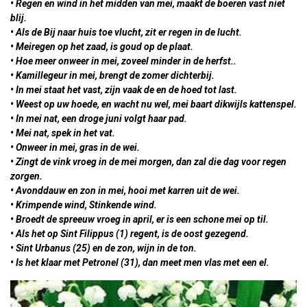
• Regen en wind in het midden van mei, maakt de boeren vast niet
blij.
• Als de Bij naar huis toe vlucht, zit er regen in de lucht.
• Meiregen op het zaad, is goud op de plaat.
• Hoe meer onweer in mei, zoveel minder in de herfst..
• Kamillegeur in mei, brengt de zomer dichterbij.
• In mei staat het vast, zijn vaak de en de hoed tot last.
• Weest op uw hoede, en wacht nu wel, mei baart dikwijls kattenspel.
• In mei nat, een droge juni volgt haar pad.
• Mei nat, spek in het vat.
• Onweer in mei, gras in de wei.
• Zingt de vink vroeg in de mei morgen, dan zal die dag voor regen
zorgen.
• Avonddauw en zon in mei, hooi met karren uit de wei.
• Krimpende wind, Stinkende wind.
• Broedt de spreeuw vroeg in april, er is een schone mei op til.
• Als het op Sint Filippus (1) regent, is de oost gezegend.
• Sint Urbanus (25) en de zon, wijn in de ton.
• Is het klaar met Petronel (31), dan meet men vlas met een el.