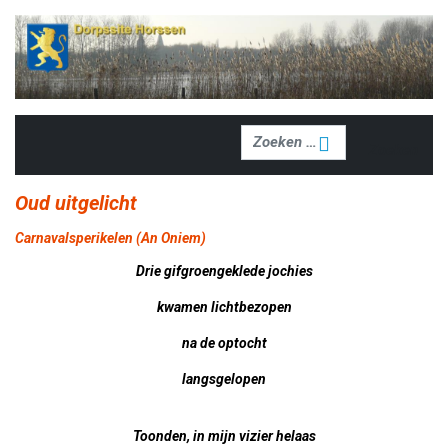
Zoeken
Zoeken
Oud uitgelicht
Carnavalsperikelen (An Oniem)
Drie gifgroengeklede jochies
kwamen lichtbezopen
na de optocht
langsgelopen
Toonden, in mijn vizier helaas