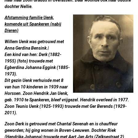
naar haar zoon Gradus in Overasselt. Daar woonde ook haar oudste
dochter Nellie.
Afstamming familie Uenk,
komende uit Spankeren (nabij
Dieren)
Willem Uenk was getrouwd met
Anna Gerdina Bensink.|
Een kind van hen:
Derk
(1882-
1955)
(foto)
trouwde met
Egberdina Johanna Eggink (1885-
1973).
Dit gezin Uenk
verhuisde met 8
van hun 10 kinderen in 1939 naar
Horssen. Zoon
Hendrik
Jan Uenk,
geb. 1910 te Spankeren, bleef vrijgezel. Hendrik overleed in 1977.
Zoon
Teunis
Uenk (1925-1993) trouwde met Ger Berends (1929-
2011).
Zoon Derk is getrouwd met Chantal Sevenah en is chauffeur
geworden; hij ging wonen in Boven-Leeuwen. Dochter Riek
(Hendrika Johanna) trouwde met Aart Jan Arts (Zelksestraat 2)