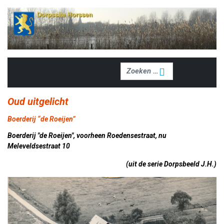
Zoeken
Zoeken
Oud uitgelicht
Boerderij “de Roeijen”
Boerderij "de Roeijen", voorheen Roedensestraat, nu
Meleveldsestraat 10
(uit de serie Dorpsbeeld J.H.)