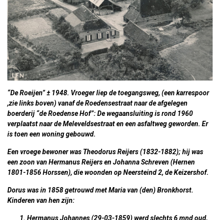
“De Roeijen” ± 1948. Vroeger liep de toegangsweg, (een karrespoor
,zie links boven) vanaf de Roedensestraat naar de afgelegen
boerderij “de Roedense Hof”: De wegaansluiting is rond 1960
verplaatst naar de Meleveldsestraat en een asfaltweg geworden. Er
is toen een woning gebouwd.
Een vroege bewoner was
Theodorus Reijers
(1832-1882); hij was
een zoon van Hermanus Reijers en Johanna Schreven (Hernen
1801-1856 Horssen), die woonden op Neersteind 2, de Keizershof.
Dorus was in 1858 getrouwd met Maria van (den) Bronkhorst.
Kinderen van hen zijn:
Hermanus Johannes (29-03-1859) werd slechts 6 mnd oud,