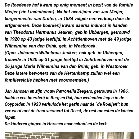
De Roedense hof kwam op enig moment in bezit van de familie
Meijer (zie Lindenboom). Na het overlijden van Jan Meijer,
burgemeester van Druten, in 1884 volgde een verkoop door de
erfgenamen. Deze boerderij kwam daarna indirect in handen
van Theodorus Hermanus Jeuken, geb.in Ubbergen, getrouwd
in 1920 op 43 jarige leeftijd, in Achttienhoven met de 49 jarige
Wilhelmina van den Brink, geb. in Westbroek.
(Opm. Johannes Wilhelmus Jeuken, ook geb. in Ubbergen,
trouwde in 1920 op 31 jarige leeftijd in Achttienhoven met de
26 jarige Maria Wilhelmina van den Brink, geb. in Westbroek.
Deze latere bewoners van de Hertenkamp zullen wel een
familierelatie hebben met voornoemden.)
Jan Janssen en zijn vrouw Petronella Zeegers
, getrouwd in 1906,
hadden een boerderij in Berg en Dal; hun weilanden lagen in de
Ooypolder. In 1923 verhuisde het gezin naar de “de Roeijen”; hun
vee werd met de tram vervoerd tot Deest; de rest moesten de koeien
lopen.
De kinderen gingen in Horssen naar school en de kerk.