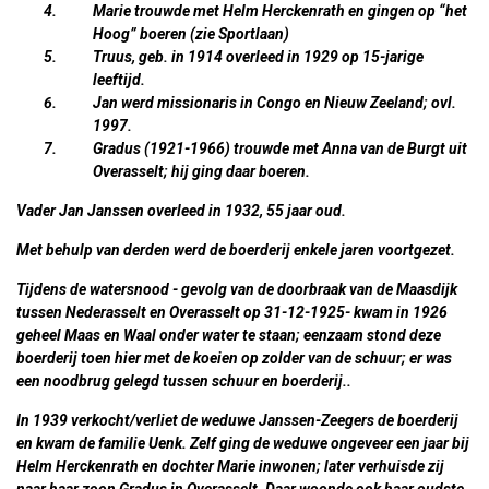
Marie trouwde met Helm Herckenrath en gingen op “het
Hoog” boeren (zie Sportlaan)
Truus, geb. in 1914 overleed in 1929 op 15-jarige
leeftijd.
Jan werd missionaris in Congo en Nieuw Zeeland; ovl.
1997.
Gradus (1921-1966) trouwde met Anna van de Burgt uit
Overasselt; hij ging daar boeren.
Vader Jan Janssen overleed in 1932, 55 jaar oud.
Met behulp van derden werd de boerderij enkele jaren voortgezet.
Tijdens de watersnood - gevolg van de doorbraak van de Maasdijk
tussen Nederasselt en Overasselt op 31-12-1925- kwam in 1926
geheel Maas en Waal onder water te staan; eenzaam stond deze
boerderij toen hier met de koeien op zolder van de schuur; er was
een noodbrug gelegd tussen schuur en boerderij..
In 1939 verkocht/verliet de weduwe Janssen-Zeegers de boerderij
en kwam de familie Uenk. Zelf ging de weduwe ongeveer een jaar bij
Helm Herckenrath en dochter Marie inwonen; later verhuisde zij