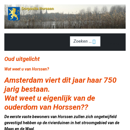
Zoeken
Zoeken
Oud uitgelicht
Wat weet u van Horssen?
Amsterdam viert dit jaar haar 750
jarig bestaan.
Wat weet u eigenlijk van de
ouderdom van Horssen??
De eerste vaste bewoners van Horssen zullen zich ongetwijfeld
gevestigd hebben op de rivierduinen in het stroomgebied van de
Maas en de Waal.