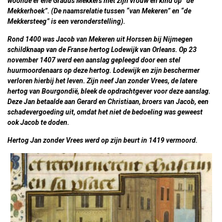
woonde er ene Gradus Mekkers met zijn vrouw en kind op “de
Mekkerhoek”.
(De naamsrelatie tussen “van Mekeren” en “de
Mekkersteeg” is een veronderstelling).
Rond 1400 was Jacob van Mekeren uit Horssen bij Nijmegen
schildknaap van de Franse hertog Lodewijk van Orleans. Op 23
november 1407 werd een aanslag gepleegd door een stel
huurmoordenaars op deze hertog. Lodewijk en zijn beschermer
verloren hierbij het leven. Zijn neef Jan zonder Vrees, de latere
hertog van Bourgondië, bleek de opdrachtgever voor deze aanslag.
Deze Jan betaalde aan Gerard en Christiaan, broers van Jacob, een
schadevergoeding uit, omdat het niet de bedoeling was geweest
ook Jacob te doden.
Hertog Jan zonder Vrees werd op zijn beurt in 1419 vermoord.