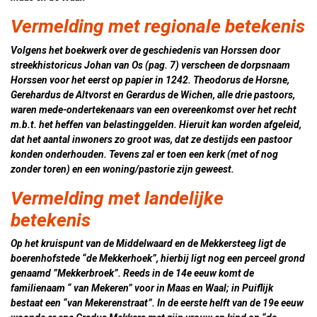
Vermelding met regionale betekenis
Volgens het boekwerk over de geschiedenis van Horssen door
streekhistoricus Johan van Os (pag. 7) verscheen de dorpsnaam
Horssen voor het eerst op papier in 1242. Theodorus de Horsne,
Gerehardus de Altvorst en Gerardus de Wichen, alle drie pastoors,
waren mede-ondertekenaars van een overeenkomst over het recht
m.b.t. het heffen van belastinggelden. Hieruit kan worden afgeleid,
dat het aantal inwoners zo groot was, dat ze destijds een pastoor
konden onderhouden. Tevens zal er toen een kerk (met of nog
zonder toren) en een woning/pastorie zijn geweest.
Vermelding met landelijke
betekenis
Op het kruispunt van de Middelwaard en de Mekkersteeg ligt de
boerenhofstede “de Mekkerhoek”, hierbij ligt nog een perceel grond
genaamd ”Mekkerbroek”. Reeds in de 14e eeuw komt de
familienaam “ van Mekeren” voor in Maas en Waal; in Puiflijk
bestaat een “van Mekerenstraat”. In de eerste helft van de 19e eeuw