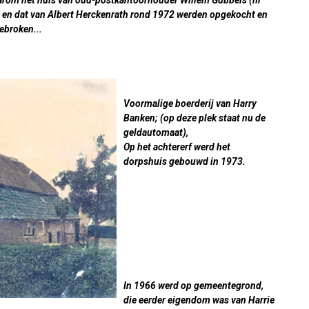
rom het huis van oud-postkantoorhouder Willem Gubbels (nr
 en dat van Albert Herckenrath rond 1972 werden opgekocht en
ebroken...
Voormalige boerderij van Harry
Banken; (op deze plek staat nu de
geldautomaat),
Op het achtererf werd het
dorpshuis gebouwd in 1973.
In 1966 werd op gemeentegrond,
die eerder eigendom was van Harrie