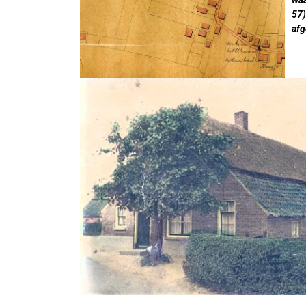
waa
57)
afg