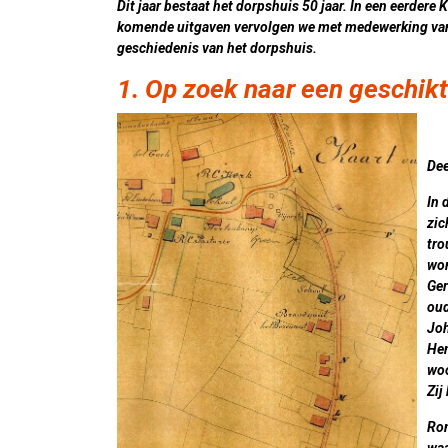
Dit jaar bestaat het dorpshuis 50 jaar. In een eerdere K
komende uitgaven vervolgen we met medewerking van 
geschiedenis van het dorpshuis.
1. Op zoek naar een geschikt
Dee
In 
zic
tro
won
Ger
oud
Joh
Hen
woo
Zij
Ron