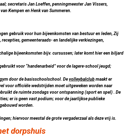
waal; secretaris Jan Loeffen, penningmeester Jan Vissers,
is van Kempen en Henk van Summeren.
ngen gebruik voor hun bijeenkomsten van bestuur en leden, Zij
, recepties, gemeenteraads- en landelijke verkiezingen,
chalige bijeenkomsten bijv. cursussen; later komt hier een biljard
bruikt voor “handenarbeid” voor de lagere-school jeugd;
 gym door de basisschoolschool. De
volleybalclub
maakt er
wel voor officiële wedstrijden moet uitgeweken worden naar
bruikt de ruimte zondags voor ontspanning (sport en spel) . De
ties; er is geen vast podium; voor de jaarlijkse publieke
opgebouwd worden.
gen; hiervoor meestal de grote vergaderzaal als deze vrij is.
het dorpshuis