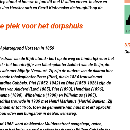
lep stond al hoe we in juni dit met U willen vieren. In deze en
Jan Herckenrath en Gerrit Kistemaker de terugblik op de
e plek voor het dorpshuis
UI
l plattegrond Horssen in 1859
Oud
de draai van de Rijdt stond - kort op de weg en hinderlijk voor het
ht - het boerderijtje van tabaksplanter Aaldert van de Geijn, die
uwde met Mijntje Vervuurt. Zij zijn de ouders van de daarna hier
ende tabaksplanter Peter (Piet), die in 1884 trouwde met
ardina Gubbels. Piet (1852-1942) en Dina (1858-1926) zijn de
ers van Aalderd (Lard,1885), Piet (1890), Hendrika (1896),
anna (1898), Wilhelmina (1900) en Wilhelmus (1905),
drika trouwde in 1939 met Henri Marianus (Harrie) Banken. Zij
nden er tot 1965, toen de gemeente hun huis met erf opkocht.
 bouwden een bungalow in de Bouwensweg.
d 1968 werd de Meester Muldersstraat aangelegd; reden,