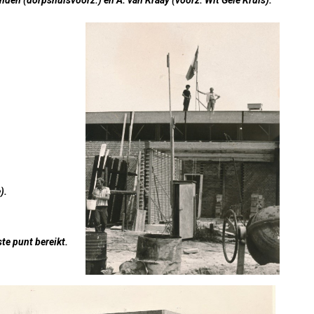
inden (dorpshuisvoorz.) en A. van Kraay (voorz. Wit Gele Kruis).
).
e punt bereikt.