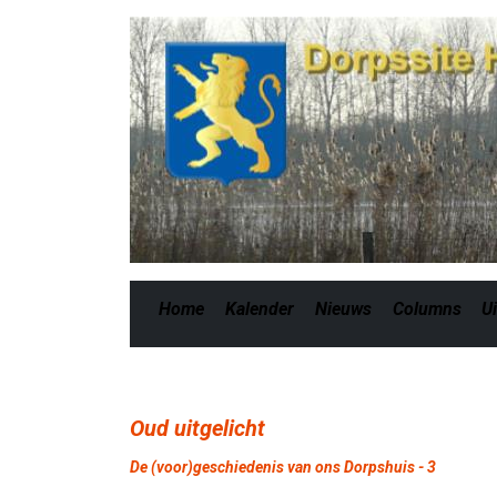
Home
Kalender
Nieuws
Columns
Ui
Oud uitgelicht
De (voor)geschiedenis van ons Dorpshuis - 3