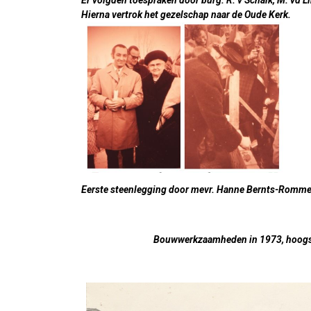
Er volgden toespraken door burg. R. v Schaik, M. vd L
Hierna vertrok het gezelschap naar de Oude Kerk.
Eerste steenlegging door mevr. Hanne Bernts-Romme
Bouwwerkzaamheden in 1973, hoogst