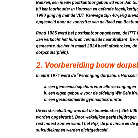
Banken, een nieuw postkantoor gebouwd voor Jan Gubb
hij kantoorhouder in Horssen en oefende tegelijkertijd
1990 ging hij met de VUT. Vanwege zijn 40-jarig diens
opgespeld door de voorzitter van de Raad van Bestuur
Rond 1985 werd het postkantoor opgeheven; de PTT-f
Jan verkocht het huis en verhuisde naar Brabant. De 
gemeente, die het in maart 2024 heeft afgebroken; de
dorpshuis(plein).
2. Voorbereiding bouw dorps
In april 1971 werd de “Vereniging dorpshuis Horssen” 
een gemeenschapshuis voor alle verenigingen
een eigen gebouw voor de afdeling Wit Gele Kr
een gesubsidieerde gymnastiekruimte.
De eerste schatting was dat de bouwkosten ƒ 266.000
worden opgebracht. Door wekelijkse gezinsbijdragen v
rest moest komen vanuit het Rijk, de provincie en de 
subsidiekranen werden dichtgedraaid.