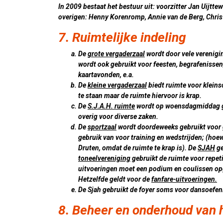
In 2009 bestaat het bestuur uit: voorzitter Jan Uijtte
overigen: Henny Korenromp, Annie van de Berg, Chr
7. Ruimtelijke indeling
De
grote vergaderzaal
wordt door vele verenigi
wordt ook gebruikt voor feesten, begrafenissen
kaartavonden, e.a.
De
kleine vergaderzaal
biedt ruimte voor kleins
te staan maar de ruimte hiervoor is krap.
De
S.J.A.H. ruimte
wordt op woensdagmiddag ge
overig voor diverse zaken.
De
sportzaal
wordt doordeweeks gebruikt voor
gebruik van voor training en wedstrijden; (hoe
Druten, omdat de ruimte te krap is). De
SJAH
ge
toneelvereniging
gebruikt de ruimte voor repeti
uitvoeringen moet een podium en coulissen 
Hetzelfde geldt voor de
fanfare-uitvoeringen.
De Sjah gebruikt de foyer soms voor dansoefenin
8. Beheer en onderhoud van 