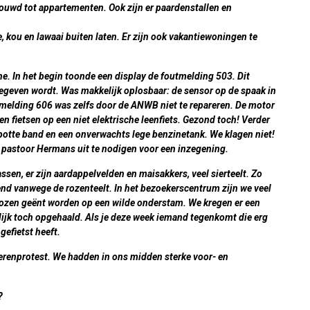
ouwd tot appartementen. Ook zijn er paardenstallen en
, kou en lawaai buiten laten. Er zijn ook vakantiewoningen te
ne
. In het begin toonde een display de foutmelding 503. Dit
egeven wordt. Was makkelijk oplosbaar: de sensor op de spaak in
utmelding 606 was zelfs door de ANWB niet te repareren. De motor
n fietsen op een niet elektrische leenfiets. Gezond toch! Verder
potte band en een onverwachts lege benzinetank. We klagen niet!
pastoor Hermans uit te nodigen voor een inzegening.
ssen, er zijn aardappelvelden en maisakkers, veel sierteelt. Zo
end vanwege de rozenteelt. In het bezoekerscentrum zijn we veel
rozen geënt worden op een wilde onderstam. We kregen er een
ijk toch opgehaald. Als je deze week iemand tegenkomt die erg
gefietst heeft.
erenprotest
. We hadden in ons midden sterke voor- en
?