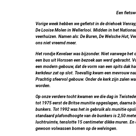
Een fiets
Vorige week hebben we gefietst in de driehoek Venray,
De Looise Molen in Wellerlooi. Midden in het Nationa
veerhuizen. Namen als: De Buren, De Welsche Hut, Veule
ons niet vreemd meer.
Het rondje
Kevelaer
was bijzonder. Niet vanwege het 
een bus uit Horssen een bezoek aan werd gebracht. V
een modern gebouw, dat de vorm van een spits dak had
kerkdeur zat op slot. Toevallig kwam een mevrouw naa
Prachtig sfeervol gebouw. Onder de kerk zijn zalen
worden.
Op onze verdere tocht kwamen we die dag in
Twisted
tot 1975 eerst de Britse munitie opgeslagen, daarna
bunkers. Tot 1992 was het in gebruik als munitie ops
standaard plafondhoogte van de bunkers is 2,50 mete
luchtruimte, tenslotte 15 centimeter dikke muren. En 
gewoon volwassen bomen op de welvingen.