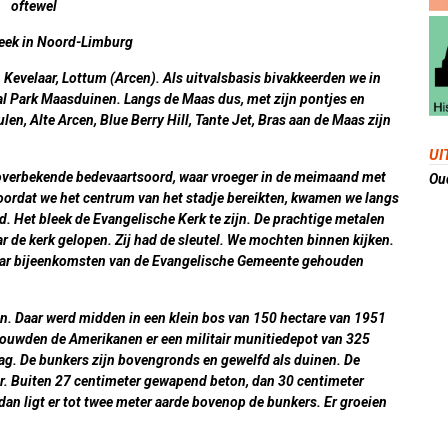
oftewel
week in Noord-Limburg
 Kevelaar, Lottum (Arcen). Als uitvalsbasis bivakkeerden we in
al Park Maasduinen. Langs de Maas dus, met zijn pontjes en
n, Alte Arcen, Blue Berry Hill, Tante Jet, Bras aan de Maas zijn
UI
overbekende bedevaartsoord, waar vroeger in de meimaand met
Oud
oordat we het centrum van het stadje bereikten, kwamen we langs
. Het bleek de Evangelische Kerk te zijn. De prachtige metalen
r de kerk gelopen. Zij had de sleutel. We mochten binnen kijken.
 waar bijeenkomsten van de Evangelische Gemeente gehouden
en
. Daar werd midden in een klein bos van 150 hectare van 1951
 bouwden de Amerikanen er een militair munitiedepot van 325
lag. De bunkers zijn bovengronds en gewelfd als duinen. De
r. Buiten 27 centimeter gewapend beton, dan 30 centimeter
dan ligt er tot twee meter aarde bovenop de bunkers. Er groeien