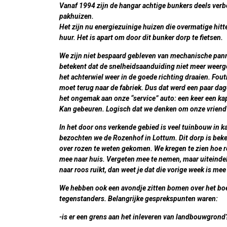
Vanaf 1994 zijn de hangar achtige bunkers deels verb
pakhuizen.
Het zijn nu energiezuinige huizen die overmatige hitte
huur. Het is apart om door dit bunker dorp te fietsen.
We zijn niet bespaard gebleven van
mechanische pan
betekent dat de snelheidsaanduiding niet meer weerg
het achterwiel weer in de goede richting draaien. Fo
moet terug naar de fabriek. Dus dat werd een paar dage
het ongemak aan onze “service” auto: een keer een ka
Kan gebeuren. Logisch dat we denken om onze vriend 
In het door ons verkende gebied is veel tuinbouw in ka
bezochten we de
Rozenhof
in Lottum. Dit dorp is bek
over rozen te weten gekomen. We kregen te zien hoe 
mee naar huis. Vergeten mee te nemen, maar uiteindel
naar roos ruikt, dan weet je dat die vorige week is mee 
We hebben ook een avondje zitten bomen over het
bo
tegenstanders. Belangrijke gesprekspunten waren:
-is er een grens aan het inleveren van landbouwgrond