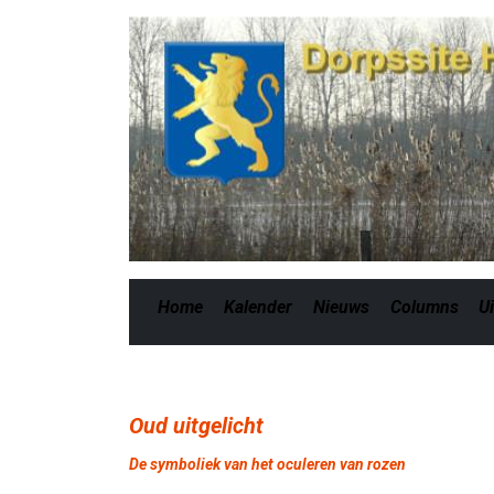
Home
Kalender
Nieuws
Columns
Ui
Oud uitgelicht
De symboliek van het oculeren van rozen